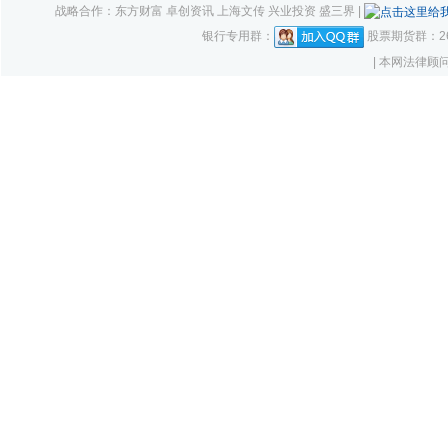
战略合作：东方财富 卓创资讯 上海文传 兴业投资 盛三界 |
银行专用群：
股票期货群：261
| 本网法律