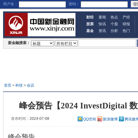
用户名：
密码：
财经
要闻
热点
产经
股票
快讯
个股
研报
基金
资讯
分析
热门
新金融搜索：
首页
>
科技
>
会议
峰会预告【2024 InvestDigit
发布时间：
2024-07-08
QQ空间
新浪微博
腾讯微
峰会预告