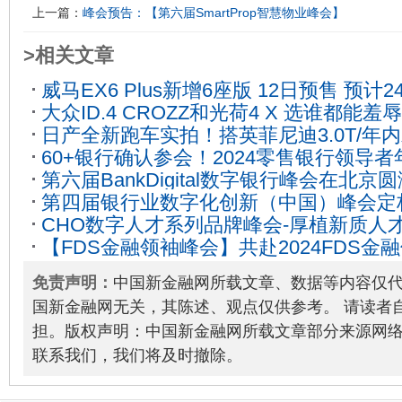
上一篇：
峰会预告：【第六届SmartProp智慧物业峰会】
>相关文章
威马EX6 Plus新增6座版 12日预售 预计
大众ID.4 CROZZ和光荷4 X 选谁都能
日产全新跑车实拍！搭英菲尼迪3.0T/年
15
60+银行确认参会！2024零售银行领导
第六届BankDigital数字银行峰会在北京
海！
2024-03-14
第四届银行业数字化创新（中国）峰会定档
26
CHO数字人才系列品牌峰会-厚植新质人
11
【FDS金融领袖峰会】共赴2024FDS
行业的未来航道！
2024-05-30
免责声明：
中国新金融网所载文章、数据等内容仅
国新金融网无关，其陈述、观点仅供参考。 请读者
担。版权声明：中国新金融网所载文章部分来源网
联系我们，我们将及时撤除。