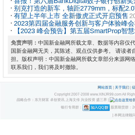
喜报！第六届BankDigital数字银行创
08
别克打造的新车，轴距2779mm，标配2.0T
2023-05-26
有望上半年上市 全新傲虎正式开启预售
2
2023第四届金融服务创新与客户体验峰会将
【2023 峰会预告】第五届SmartProp
上海召开！
2023-05-31
2023-05-26
免责声明：
中国新金融网所载文章、数据等内容仅
国新金融网无关，其陈述、观点仅供参考。 请读者
担。版权声明：中国新金融网所载文章部分来源网
联系我们，我们将及时撤除。
网站首页
|
关于我们
|
Copyright 2007-2008 www.XINJR99.com
战略合作：东方财富 卓创资讯 上海文传 兴业投资 盛三界 |
银行专用群：
股票期货群：261
| 本网法律