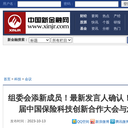
用户名：
密码：
财经
要闻
热点
产经
股票
快讯
个股
研报
基金
资讯
分析
热门
新金融搜索：
首页
>
科技
>
会议
组委会添新成员！最新发言人确认！202
届中国保险科技创新合作大会与
发布时间：
2023-10-13
QQ空间
新浪微博
腾讯微