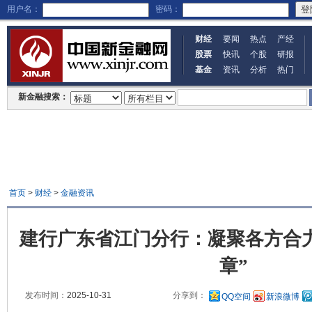
用户名：
密码：
财经
要闻
热点
产经
股票
快讯
个股
研报
基金
资讯
分析
热门
新金融搜索：
首页
>
财经
>
金融资讯
建行广东省江门分行：凝聚各方合力
章”
发布时间：
2025-10-31
分享到：
QQ空间
新浪微博