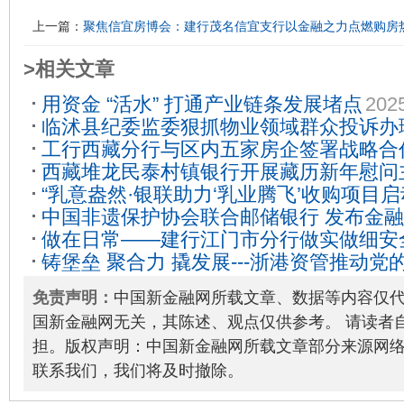
上一篇：
聚焦信宜房博会：建行茂名信宜支行以金融之力点燃购房
>相关文章
用资金 “活水” 打通产业链条发展堵点
202
临沭县纪委监委狠抓物业领域群众投诉办
工行西藏分行与区内五家房企签署战略合
29
西藏堆龙民泰村镇银行开展藏历新年慰问
融资总额超50亿元
2022-12-16
“乳意盎然·银联助力‘乳业腾飞’收购项目
02-26
中国非遗保护协会联合邮储银行 发布金融
涉农特色场景示范点授牌仪式”顺利举行
2
做在日常——建行江门市分行做实做细安
万”计划项目
2023-02-24
铸堡垒 聚合力 撬发展---浙港资管推动
质量发展
2024-04-22
进步全面过硬
2024-12-04
免责声明：
中国新金融网所载文章、数据等内容仅
国新金融网无关，其陈述、观点仅供参考。 请读者
担。版权声明：中国新金融网所载文章部分来源网
联系我们，我们将及时撤除。