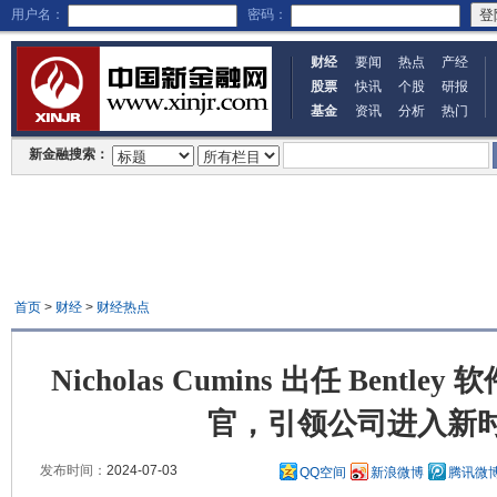
用户名：
密码：
财经
要闻
热点
产经
股票
快讯
个股
研报
基金
资讯
分析
热门
新金融搜索：
首页
>
财经
>
财经热点
Nicholas Cumins 出任 Bentl
官，引领公司进入新
发布时间：
2024-07-03
QQ空间
新浪微博
腾讯微