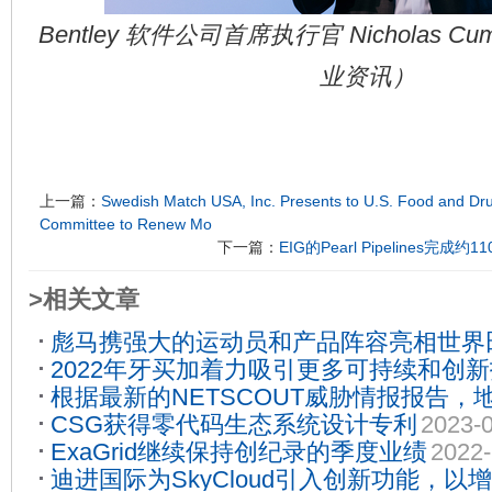
Bentley 软件公司首席执行官 Nicholas 
业资讯）
上一篇：
Swedish Match USA, Inc. Presents to U.S. Food and Dru
Committee to Renew Mo
下一篇：
EIG的Pearl Pipelines
>相关文章
彪马携强大的运动员和产品阵容亮相世界
2022年牙买加着力吸引更多可持续和创
扬“Forever Faster”精神
2022-07-18
根据最新的NETSCOUT威胁情报报告
CSG获得零代码生态系统设计专利
2023-
发了大量的DDoS攻击
2024-04-26
ExaGrid继续保持创纪录的季度业绩
2022-
迪进国际为SkyCloud引入创新功能，