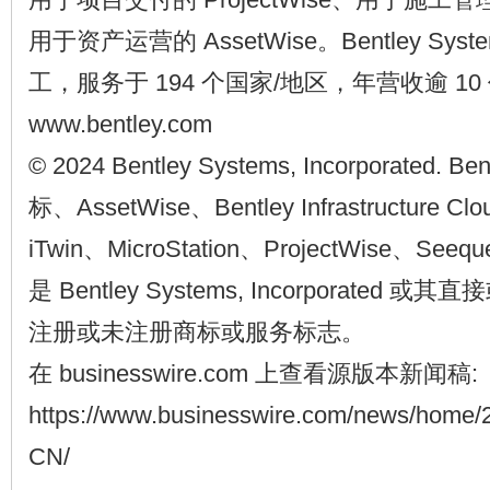
用于资产运营的 AssetWise。Bentley Syste
工，服务于 194 个国家/地区，年营收逾 10
www.bentley.com
© 2024 Bentley Systems, Incorporated. Be
标、AssetWise、Bentley Infrastructure Cl
iTwin、MicroStation、ProjectWise、See
是 Bentley Systems, Incorporate
注册或未注册商标或服务标志。
在 businesswire.com 上查看源版本新闻稿:
https://www.businesswire.com/news/home/
CN/