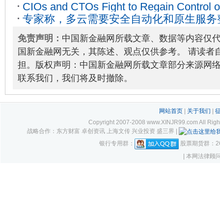
CIOs and CTOs Fight to Regain Control 
案
2023-06-04
专家称，多云需要安全自动化和原生服务
from Software Vendors, According to Ne
免责声明：
中国新金融网所载文章、数据等内容仅
国新金融网无关，其陈述、观点仅供参考。 请读者
担。版权声明：中国新金融网所载文章部分来源网
联系我们，我们将及时撤除。
网站首页
|
关于我们
|
Copyright 2007-2008 www.XINJR99.com
战略合作：东方财富 卓创资讯 上海文传 兴业投资 盛三界 |
银行专用群：
股票期货群：261
| 本网法律