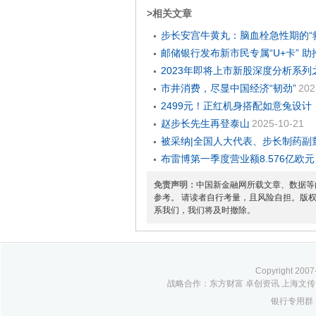
>相关文章
步长安宫牛黄丸：脑血栓急性期的“
邮储银行发布新市民专属“U+卡” 助
2023年即将上市新股深度分析系
市井消费，尽显中国经济“韧劲”
202
2499元！正红机身搭配如意兔设计，
赵步长先生再登泰山
2025-10-21
被采纳|全国人大代表、步长制药副
布雷博第一季度营业额8.576亿欧元，
免责声明：
中国新金融网所载文章、数据等
参考。 请读者自行考量，且风险自担。版
系我们，我们将及时撤除。
Copyright 2
战略合作：东方财富 卓创资讯 上海文传 
银行专用群