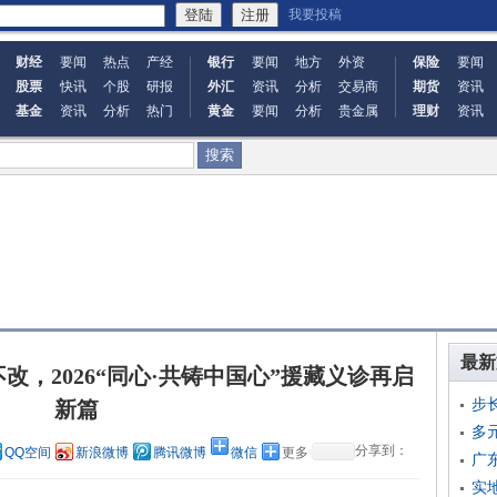
我要投稿
财经
要闻
热点
产经
银行
要闻
地方
外资
保险
要闻
股票
快讯
个股
研报
外汇
资讯
分析
交易商
期货
资讯
基金
资讯
分析
热门
黄金
要闻
分析
贵金属
理财
资讯
最新
，2026“同心·共铸中国心”援藏义诊再启
步
新篇
多
分享到：
QQ空间
新浪微博
腾讯微博
微信
更多
广
实