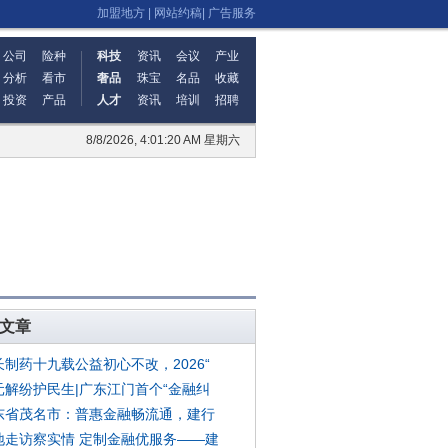
加盟地方
|
网站约稿
|
广告服务
公司
险种
科技
资讯
会议
产业
分析
看市
奢品
珠宝
名品
收藏
投资
产品
人才
资讯
培训
招聘
8/8/2026, 4:01:21 AM 星期六
文章
长制药十九载公益初心不改，2026“
元解纷护民生|广东江门首个“金融纠
东省茂名市：普惠金融畅流通，建行
地走访察实情 定制金融优服务——建