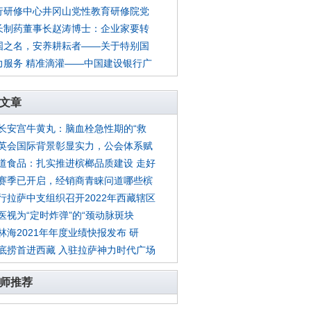
行研修中心井冈山党性教育研修院党
长制药董事长赵涛博士：企业家要转
国之名，安养耕耘者——关于特别国
力服务 精准滴灌——中国建设银行广
文章
长安宫牛黄丸：脑血栓急性期的“救
英会国际背景彰显实力，公会体系赋
道食品：扎实推进槟榔品质建设 走好
赛季已开启，经销商青睐问道哪些槟
行拉萨中支组织召开2022年西藏辖区
医视为“定时炸弹”的“颈动脉斑块
林海2021年年度业绩快报发布 研
底捞首进西藏 入驻拉萨神力时代广场
师推荐