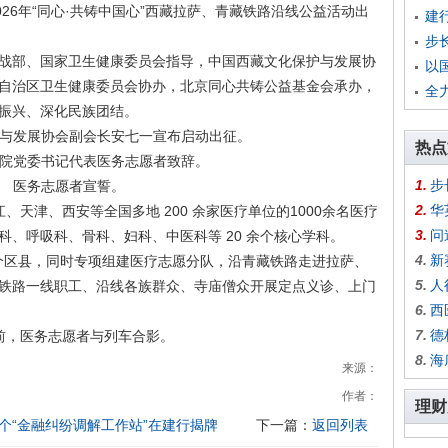
026年“同心·共铸中国心”西藏拉萨、青藏铁路沿线公益活动出
建
步
部、国家卫生健康委员会指导，中国西藏文化保护与发展协
以
自治区卫生健康委员会协办，北京同心共铸公益基金会承办，
全
振兴、深化民族团结。
与发展协会副会长‌安七一宣布启动出征。
热点
院党委书记代表医务志愿者致辞。
1.
步
医务志愿者宣誓。
2.
华
津、西安等全国多地 200 余家医疗单位的1000余名医疗
3.
问
、呼吸科、骨科、妇科、中医科等 20 余个核心学科。
4.
新
个区县，同时专项组建医疗志愿分队，沿青藏铁路走进拉萨、
5.
人
铁路一线职工、沿线各族群众、寺庙僧众开展定点义诊、上门
6.
西
7.
德
前，医务志愿者与列车合影。
8.
海
来源：
作者：
理财
个“金融纠纷调解工作站”在建行揭牌
下一篇：
返回列表