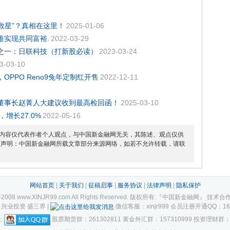
救星”？真相在这里！
2025-01-06
推实现共同富裕.
2022-03-29
列之一：日联科技（打新股必读）
2023-03-24
3-03-10
OPPO Reno9兔年定制红开售
2022-12-11
董事长赵菁人大建议收到最高检回函！
2025-03-10
增长27.0%
2022-05-16
内容仅代表作者个人观点，与中国新金融网无关，其陈述、观点仅供
权声明：中国新金融网所载文章部分来源网络，如若不允许转载，请联
网站首页
|
关于我们
|
征稿启事
|
服务协议
|
法律声明
|
隐私保护
007-2008 www.XINJR99.com All Rights Reserved. 版权所有:『中国新金融网』
兴业投资 盛三界 |
微信客服：xinjr999 会员注册开通QQ：1658896
：
股票期货群：261302811 黄金外汇群：157310999 投资理财群：1