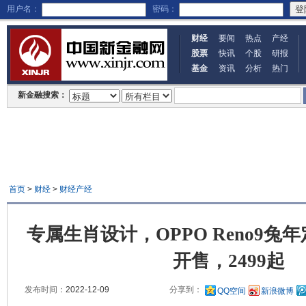
用户名：
密码：
财经
要闻
热点
产经
股票
快讯
个股
研报
基金
资讯
分析
热门
新金融搜索：
首页
>
财经
>
财经产经
专属生肖设计，OPPO Reno9兔年
开售，2499起
发布时间：
2022-12-09
分享到：
QQ空间
新浪微博