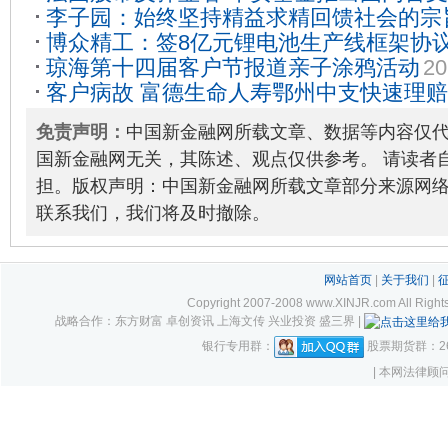
李子园：始终坚持精益求精回馈社会的宗
2020-05-18
博众精工：签8亿元锂电池生产线框架协议 
企业社会担当
2021-01-21
琼海第十四届客户节报道亲子涂鸦活动
20
拓海外市场
2022-11-25
客户病故 富德生命人寿鄂州中支快速理赔
2021-03-12
免责声明：
中国新金融网所载文章、数据等内容仅
国新金融网无关，其陈述、观点仅供参考。 请读者
担。版权声明：中国新金融网所载文章部分来源网
联系我们，我们将及时撤除。
网站首页
|
关于我们
|
Copyright 2007-2008 www.XINJR.com 
战略合作：东方财富 卓创资讯 上海文传 兴业投资 盛三界 |
银行专用群：
股票期货群：261
| 本网法律