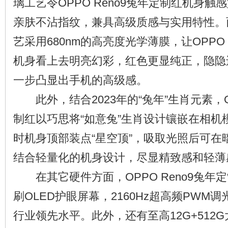
璃工艺令OPPO Reno9兔年定制红机身
亲肤不沾指纹，兼具高级质感与实用特性。
艺采用680nm的高亮度光学薄膜，让OPPO 
机身看上去明亮幻彩，红色更显纯正，隐隐
一步凸显出手机的高级感。
此外，结合2023年的“兔年”生肖元素，OP
制红以巧思将“如意兔”生肖设计镶嵌在相机
时机身顶部装点“星空顶”，吸取光照后可在
结合轻量化的机身设计，尽显精致感和轻薄
在其它硬件方面，OPPO Reno9兔年定
刷OLED护眼屏幕，2160Hz超高频PWM
行业领先水平。此外，还有至高12G+512