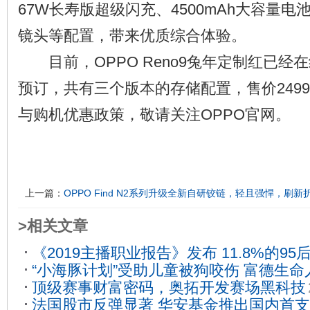
67W长寿版超级闪充、4500mAh大容量电池
镜头等配置，带来优质综合体验。
目前，OPPO Reno9兔年定制红已经
预订，共有三个版本的存储配置，售价249
与购机优惠政策，敬请关注OPPO官网。
上一篇：
OPPO Find N2系列升级全新自研铰链，轻且强悍，刷
>相关文章
《2019主播职业报告》发布 11.8%的9
“小海豚计划”受助儿童被狗咬伤 富德生命
2020-01-14
顶级赛事财富密码，奥拓开发赛场黑科技
门理赔
2020-05-14
法国股市反弹显著 华安基金推出国内首