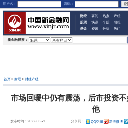
用户名：
密码：
财经
要闻
热点
产经
股票
快讯
个股
研报
基金
资讯
分析
热门
新金融搜索：
首页
>
财经
>
财经产经
市场回暖中仍有震荡，后市投资不
他
发布时间：
2022-08-21
分享到：
QQ空间
新浪微博