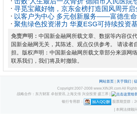
击败“人生最后一次骨折”德阳市人民医院
寻觅宝藏好物，京东金榜打造国风周开启
骨折患者带来新希望
2021-09-30
以客户为中心 多元创新服务——富德生命人
2020-09-26
聚焦绿色投资潜力 华夏ESG可持续投资
年客户节盛大开幕
2021-05-18
02-10
免责声明：
中国新金融网所载文章、数据等内容仅
国新金融网无关，其陈述、观点仅供参考。 请读者
担。版权声明：中国新金融网所载文章部分来源网
联系我们，我们将及时撤除。
网站首页
|
关于我们
|
Copyright 2007-2008 www.XINJR.com 
战略合作：东方财富 卓创资讯 上海文传 兴业投资 盛三界 |
银行专用群：
股票期货群：261
| 本网法律