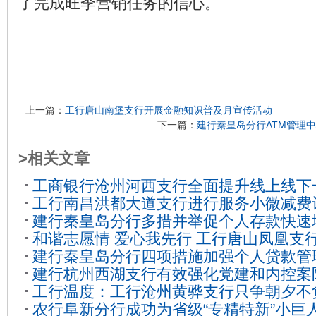
了完成旺季营销任务的信心。
上一篇：
工行唐山南堡支行开展金融知识普及月宣传活动
下一篇：
建行秦皇岛分行ATM管理中
>相关文章
工商银行沧州河西支行全面提升线上线下
工行南昌洪都大道支行进行服务小微减费
10-09
建行秦皇岛分行多措并举促个人存款快速
2022-05-07
和谐志愿情 爱心我先行 工行唐山凤凰支
建行秦皇岛分行四项措施加强个人贷款管
务活动
2021-03-17
建行杭州西湖支行有效强化党建和内控案
工行温度：工行沧州黄骅支行只争朝夕不
农行阜新分行成功为省级“专精特新”小巨