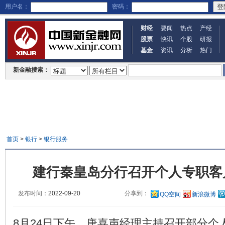
用户名：
密码：
财经
要闻
热点
产经
股票
快讯
个股
研报
基金
资讯
分析
热门
新金融搜索：
首页
>
银行
>
银行服务
建行秦皇岛分行召开个人专职客
发布时间：
2022-09-20
分享到：
QQ空间
新浪微博
8月24日下午，唐喜声经理主持召开部分个