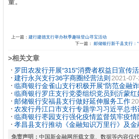
量。
上一篇：
建行建德支行举办秋季趣味登山寻宝活动
下一篇：
邮储银行新干县支行：“
>相关文章
罗田农发行开展“315”消费者权益日宣传
建行永兴支行36字商圈经营法则
2021-07-
临商银行金雀山支行积极开展“防范金融诈
临商银行罗庄支行党委组织党员到沂蒙红
传活动
2021-09-10
邮储银行安福县支行做好延伸服务工作
20
红色文化教育
2021-06-23
农发行丹江口市支行专题学习习近平总书
临商银行枣园支行强化疫情监督筑牢疫情
上的重要讲话精神
2021-09-24
孝昌县支行推动《金融知识万里行》及金
2021-06-28
免责声明：
中国新金融网所载文章、数据等内容仅