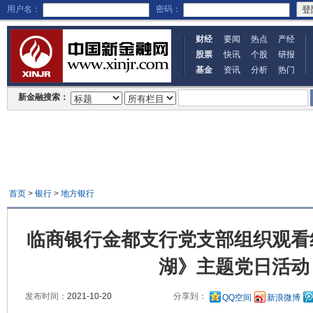
用户名：
密码：
财经
要闻
热点
产经
股票
快讯
个股
研报
基金
资讯
分析
热门
新金融搜索：
首页
>
银行
>
地方银行
临商银行金都支行党支部组织观看
湖》主题党日活动
发布时间：
2021-10-20
分享到：
QQ空间
新浪微博