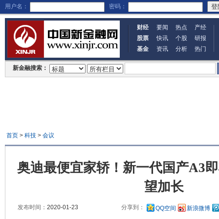
用户名：
密码：
财经
要闻
热点
产经
股票
快讯
个股
研报
基金
资讯
分析
热门
新金融搜索：
首页
>
科技
>
会议
奥迪最便宜家轿！新一代国产A3
望加长
发布时间：
2020-01-23
分享到：
QQ空间
新浪微博