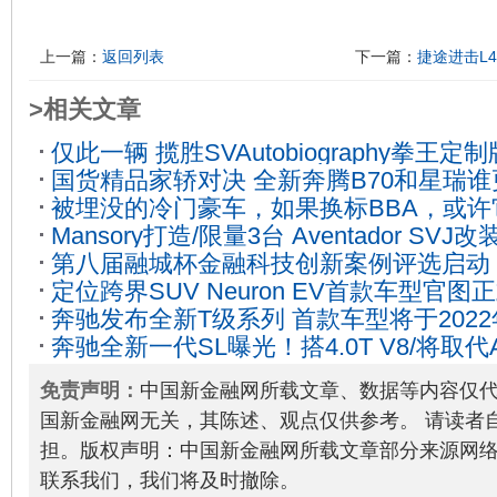
上一篇：
返回列表
下一篇：
捷途进击L
>相关文章
仅此一辆 揽胜SVAutobiography拳王定
国货精品家轿对决 全新奔腾B70和星瑞
被埋没的冷门豪车，如果换标BBA，或
15
Mansory打造/限量3台 Aventador SVJ改
2020-12-17
第八届融城杯金融科技创新案例评选启动，
定位跨界SUV Neuron EV首款车型官图
Fintech最佳实践
2023-05-23
奔驰发布全新T级系列 首款车型将于202
奔驰全新一代SL曝光！搭4.0T V8/将取代
04-09
免责声明：
中国新金融网所载文章、数据等内容仅
国新金融网无关，其陈述、观点仅供参考。 请读者
担。版权声明：中国新金融网所载文章部分来源网
联系我们，我们将及时撤除。